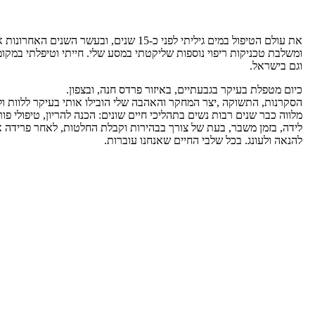
את עולם הטיפול במים גיליתי לפני כ-15 שנים, ובעשר הש
ומשלבת טכניקות ריפוי נוספות שליקטתי במסע שלי. חייתי וטיפלתי במקומ
וגם בישראל.
כיום מטפלת בעיקר בגבעתיים, באיזור פרדס חנה, ובצפון.
הסקרנות, התשוקה ,יצר המחקר והאהבה שלי הובילו אותי בעיקר ללוות ול
מלווה כבר שנים רבות נשים בתהליכי חיים שונים: הכנה להריון, טיפולי פורי
לידה, בזמן משבר, בעת של צורך בבהירות וקבלת החלטות, לאחר פרידה או
להנאה ולעונג. בכל שלבי החיים שאנחנו עוברות.