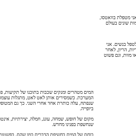
נים האחרונות אני מטפלת בוואטסו,
ות שונים בעולם
טפל בנשים. אני
ות, הריון, לאחר
 מוות, וגם פשוט
המים מטהרים ומנקים שכבות בתוכנו של תקיעות, פח
המערכת. כשמסירים אותן לאט לאט, מתגלות עוצמות ו
שנפתח, עלה כותרת אחד אחרי השני. כך גם המטופ
ביופייה.
מקום של חופש, שמחה, עונג, חמלה, יצירתיות, אינט
שנחשפת בפנינו מחדש.
כוחם של המים בחשיפת הדברים כמו שהם, בפשטות